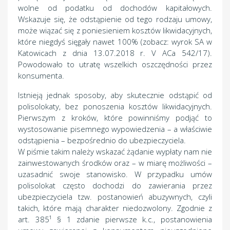
wolne od podatku od dochodów kapitałowych.
Wskazuje się, że odstąpienie od tego rodzaju umowy,
może wiązać się z poniesieniem kosztów likwidacyjnych,
które niegdyś sięgały nawet 100% (zobacz: wyrok SA w
Katowicach z dnia 13.07.2018 r. V ACa 542/17).
Powodowało to utratę wszelkich oszczędności przez
konsumenta.
Istnieją jednak sposoby, aby skutecznie odstąpić od
polisolokaty, bez ponoszenia kosztów likwidacyjnych.
Pierwszym z kroków, które powinniśmy podjąć to
wystosowanie pisemnego wypowiedzenia – a właściwie
odstąpienia – bezpośrednio do ubezpieczyciela.
W piśmie takim należy wskazać żądanie wypłaty nam nie
zainwestowanych środków oraz – w miarę możliwości –
uzasadnić swoje stanowisko. W przypadku umów
polisolokat często dochodzi do zawierania przez
ubezpieczyciela tzw. postanowień abuzywnych, czyli
takich, które mają charakter niedozwolony. Zgodnie z
art. 385¹ § 1 zdanie pierwsze k.c., postanowienia