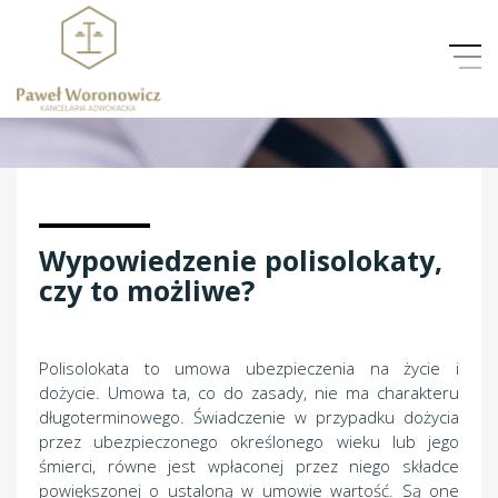
O NAS
OFERTA
ZAKRES USŁUG
Wypowiedzenie polisolokaty,
czy to możliwe?
KONTAKT
NEWSY
Polisolokata to umowa ubezpieczenia na życie i
dożycie. Umowa ta, co do zasady, nie ma charakteru
+48 664 954 841
długoterminowego. Świadczenie w przypadku dożycia
przez ubezpieczonego określonego wieku lub jego
POLITYKA PRYWATNOŚCI
śmierci, równe jest wpłaconej przez niego składce
powiększonej o ustaloną w umowie wartość. Są one