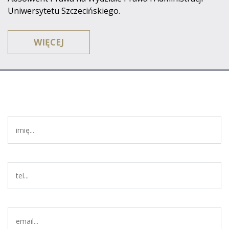
Uniwersytetu Szczecińskiego.
Do obszaru jego głównych zainteresowań zawodowych
WIĘCEJ
należy prawo karne oraz handlowe, a także spory
cywilne i rodzinne.
Posiada kilkuletnie doświadczenie zawodowe i z pasją
podchodzi do każdego przedstawionego mu problemu.
Przed rozpoczęciem własnej działalności praktykował w
renomowanych szczecińskich kancelariach adwokackich
m.in. w Kancelarii Adwokackiej Adwokata Andrzeja
Preiss oraz Adwokata Arkadiusza Bylińskiego.
Posiada uprawnienia do reprezentacji Klientów przed
Sądami powszechnymi i administracyjnym, instytucjami i
organami władzy państwowej oraz samorządowej.
Posługuje się biegle językiem angielskim w mowie i
piśmie.