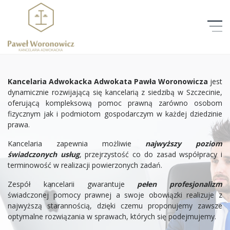
O NAS
Kancelaria Adwokacka Adwokata Pawła Woronowicza
jest
OFERTA
dynamicznie rozwijającą się kancelarią z siedzibą w Szczecinie,
oferującą kompleksową pomoc prawną zarówno osobom
ZAKRES USŁUG
fizycznym jak i podmiotom gospodarczym w każdej dziedzinie
prawa.
KONTAKT
Kancelaria zapewnia możliwie
najwyższy poziom
świadczonych usług
, przejrzystość co do zasad współpracy i
NEWSY
terminowość w realizacji powierzonych zadań.
Zespół kancelarii gwarantuje
pełen profesjonalizm
+48 664 954 841
świadczonej pomocy prawnej a swoje obowiązki realizuje z
najwyższą starannością, dzięki czemu proponujemy zawsze
POLITYKA PRYWATNOŚCI
optymalne rozwiązania w sprawach, których się podejmujemy.