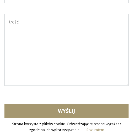
Prywatnie miłośnik podróży oraz wszelkiego rodzaju
aktywności fizycznej. Praktykę zawodową łączy z pasją
do inwestowania na rynku giełdowym.
Strona korzysta z plików cookie. Odwiedzając tę stronę wyrażasz
zgodę na ich wykorzystywanie.
Rozumiem