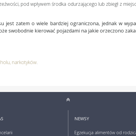
etrzeźwości, pod wpływem środka odurzającego lub zbiegł z miejsc
u jest zatem o wiele bardziej ograniczona, jednak w wyp
że swobodnie kierować pojazdami na jakie orzeczono zakaz
holu, narkotyków
.
AS
NEWSY
celarii
Egzekucja alimentów od rodzic