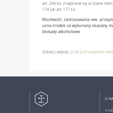
art. 244 k.k. znajdował się w stanie ni
174 lub art. 177 k.k.
Możliwość zastosowania ww. przepis
uzna środek za wykonany skazany mo
blokady alkoholowe.
Zobacz więcej:
jazda pod wpływem alko
O N
o kan