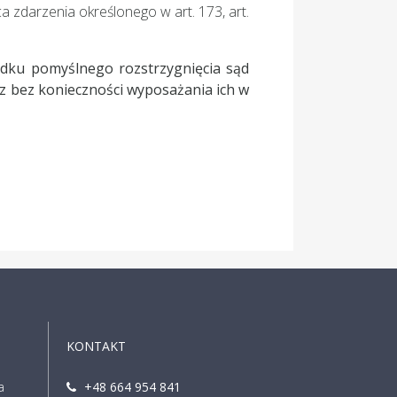
a zdarzenia określonego w art. 173, art.
adku pomyślnego rozstrzygnięcia sąd
 bez konieczności wyposażania ich w
KONTAKT
a
+48 664 954 841