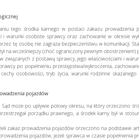
gicznej
niu tego środka karnego w postaci zakazu prowadzenia 
ści i warunki osobiste sprawcy oraz zachowanie w okresie w
rzez tę osobę nie zagraża bezpieczeństwu w komunikacji. Sta
żył na wcześniejszy (choć ograniczony pewnym obostrzeniem) p
 związanych z postawą sprawcy, jego właściwościami i warunk
rawcy po popełnieniu przestępstwa/wykroczenia, zachowan
 cechy osobowości, tryb życia, warunki rodzinne skazanego
rowadzenia pojazdów
 Sąd może po upływie połowy okresu, na który orzeczono środ
 przestrzegał porządku prawnego, a środek karny był w stos
jeżeli zakaz prowadzenia pojazdów orzeczono na podstawie art. 
z prowadzenia pojazdów, jeżeli sprawca w czasie popełnienia prz