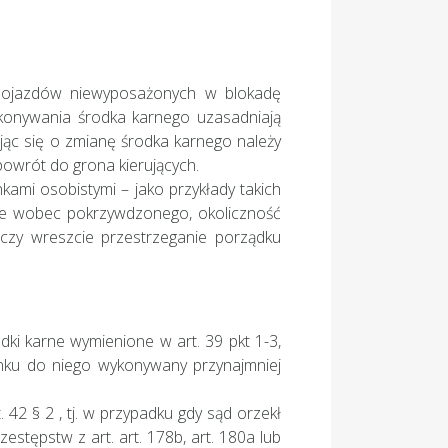
pojazdów niewyposażonych w blokadę
ykonywania środka karnego uzasadniają
jąc się o zmianę środka karnego należy
owrót do grona kierujących.
ami osobistymi – jako przykłady takich
ie wobec pokrzywdzonego, okoliczność
 czy wreszcie przestrzeganie porządku
ki karne wymienione w art. 39 pkt 1-3,
unku do niego wykonywany przynajmniej
42 § 2 , tj. w przypadku gdy sąd orzekł
estępstw z art. art. 178b, art. 180a lub