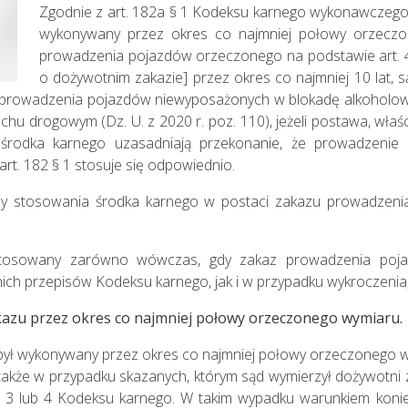
Zgodnie z art. 182a § 1 Kodeksu karnego wykonawczego 
wykonywany przez okres co najmniej połowy orzeczo
prowadzenia pojazdów orzeczonego na podstawie art. 
o dożywotnim zakazie] przez okres co najmniej 10 lat,
 prowadzenia pojazdów niewyposażonych w blokadę alkoholową,
chu drogowym (Dz. U. z 2020 r. poz. 110), jeżeli postawa, właś
środka karnego uzasadniają przekonanie, że prowadzenie 
rt. 182 § 1 stosuje się odpowiednio.
y stosowania środka karnego w postaci zakazu prowadzenia
stosowany zarówno wówczas, gdy zakaz prowadzenia poja
ich przepisów Kodeksu karnego, jak i w przypadku wykroczeni
zu przez okres co najmniej połowy orzeczonego wymiaru.
był wykonywany przez okres co najmniej połowy orzeczonego w
także w przypadku skazanych, którym sąd wymierzył dożywotni
§ 3 lub 4 Kodeksu karnego. W takim wypadku warunkiem konie